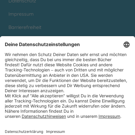
Datenschutz
Impressum
Barrierefreiheit
Cookies
Partnerprogramm (Affiliate)
Folge uns auf
* Versandkostenfrei ab 9,00 € Bestellwert innerhalb
Deutschlands
** Lieferzeit 1-3 Werktage innerhalb Deutschlands
Thienemann-Esslinger Verlag GmbH, Blumenstraße 36, D-70182