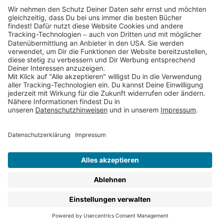
Partnerprogramm (Affiliate)
Folge uns auf
* Versandkostenfrei ab 9,00 € Bestellwert innerhalb
Deutschlands
** Lieferzeit 1-3 Werktage innerhalb Deutschlands
Thienemann-Esslinger Verlag GmbH, Blumenstraße 36, D-70182
Stuttgart
BESTELLUNG WIDERRUFEN