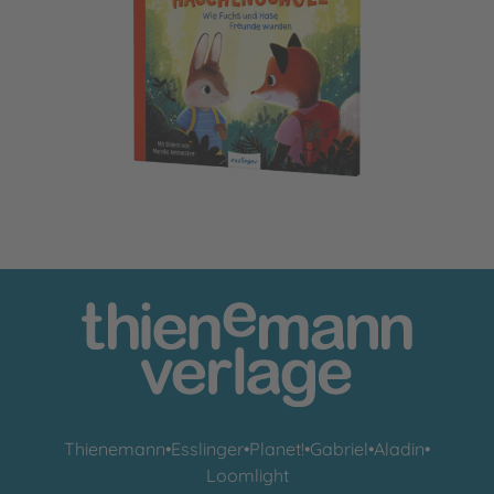
Die neue Häschenschule
Thienemann
•
Esslinger
•
Planet!
•
Gabriel
•
Aladin
•
Loomlight