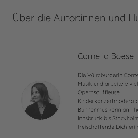
Über die Autor:innen und Ill
Cornelia Boese
Die Würzburgerin Corne
Musik und arbeitete vie
Opernsouffleuse,
Kinderkonzertmoderato
Bühnenmusikerin an Th
Innsbruck bis Stockholm.
freischaffende Dichteri