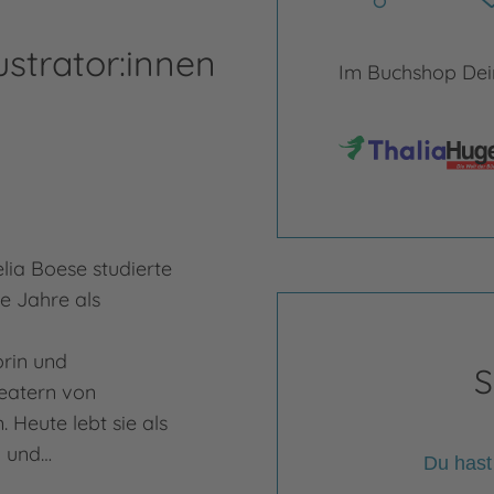
ustrator:innen
Im Buchshop Dein
lia Boese studierte
le Jahre als
rin und
S
eatern von
 Heute lebt sie als
n und…
Du hast