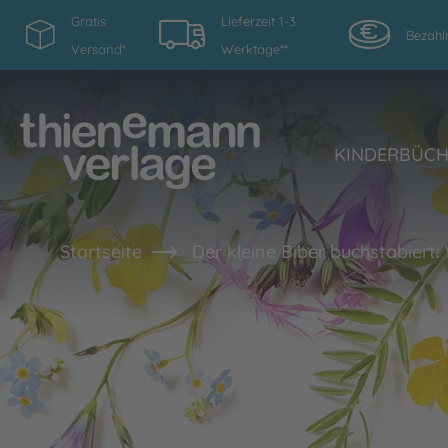
Gratis
Lieferzeit 1-3
Bezahl
Versand*
Werktage**
KINDERBÜC
Startseite
Der kleine Biber buchstabiert: 