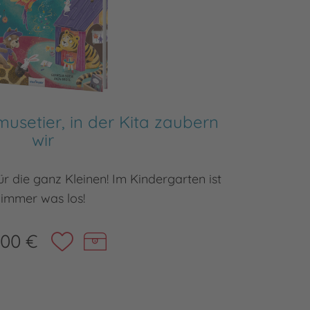
setier, in der Kita zaubern
Der Fu
wir
ür die ganz Kleinen! Im Kindergarten ist
Dieses k
immer was los!
,00 €