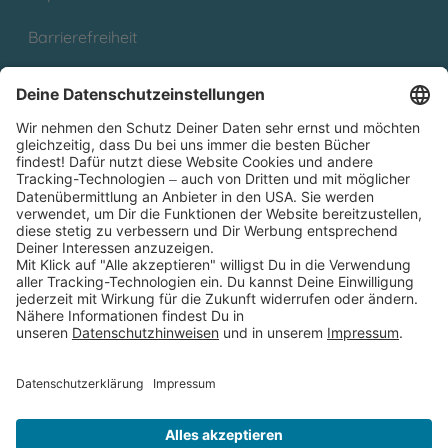
Barrierefreiheit
Cookies
Partnerprogramm (Affiliate)
Folge uns auf
* Versandkostenfrei ab 9,00 € Bestellwert innerhalb
Deutschlands
** Lieferzeit 1-3 Werktage innerhalb Deutschlands
Thienemann-Esslinger Verlag GmbH, Blumenstraße 36, D-70182
Stuttgart