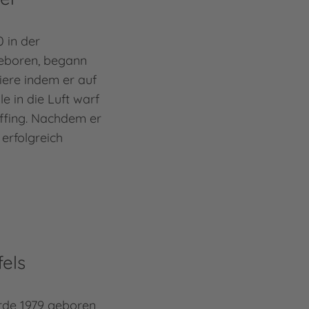
 in der
Domi
eboren, begann
Desi
riere indem er auf
der 
e in die Luft warf
währ
ffing. Nachdem er
zahl
 erfolgreich
er f
Mehr
Domi
els
rde 1979 geboren