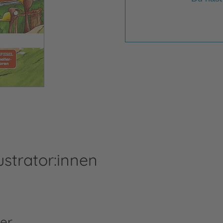
ustrator:innen
er
Do