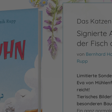
Das Katze
Signierte
der Fisch
von
Bernhard H
Rupp
Limitierte Sond
Eva von Mühlenfe
reicht!
Tierisches Bild
besonderen Baue
Ein ganz normal