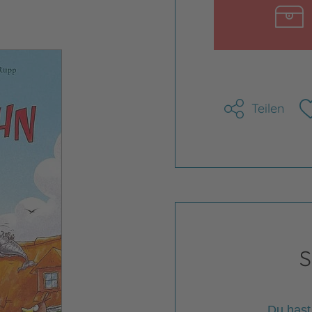
Bild vergrößern
Teilen
S
Du hast