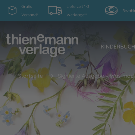
Gratis
Lieferzeit 1-3
Bezahl
Versand*
Werktage**
KINDERBÜC
Startseite
Signierte Ausgabe – Was mach