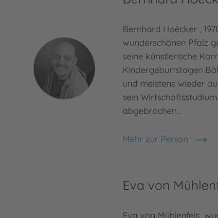
Bernhard Hoëcker , 1970
wunderschönen Pfalz g
seine künstlerische Kar
Kindergeburtstagen Bäll
und meistens wieder au
sein Wirtschaftsstudium
abgebrochen…
Mehr zur Person
Bernhard Hoëcker
Eva von Mühlenf
Eva von Mühlenfels wu