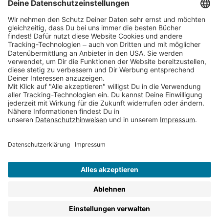
Partnerprogramm (Affiliate)
Folge uns auf
* Versandkostenfrei ab 9,00 € Bestellwert innerhalb
Deutschlands
** Lieferzeit 1-3 Werktage innerhalb Deutschlands
Thienemann-Esslinger Verlag GmbH, Blumenstraße 36, D-70182
Stuttgart
BESTELLUNG WIDERRUFEN