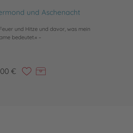
uermond und Aschenacht
Fl
 Feuer und Hitze und davor, was mein
Eine uns
ame bedeutet.« –
,00 €