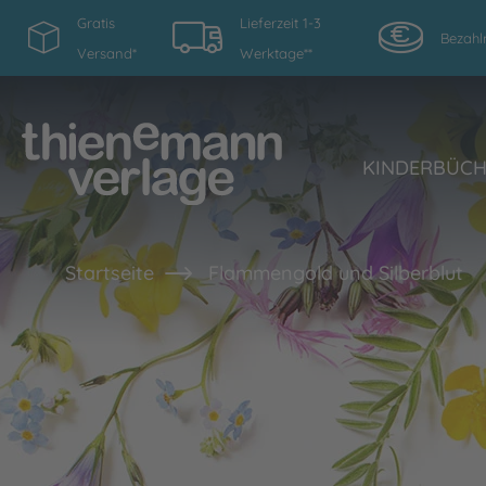
Gratis
Lieferzeit 1-3
Bezahl
Versand*
Werktage**
KINDERBÜC
Startseite
Flammengold und Silberblut