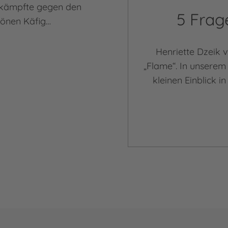
 kämpfte gegen den
5 Frag
hönen Käfig…
Henriette Dzeik 
„Flame“. In unserem
kleinen Einblick 