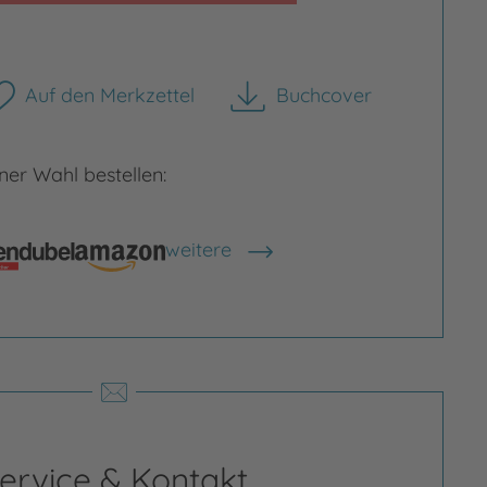
Auf den Merkzettel
Buchcover
herunterladen
Bild vergrößern
er Wahl bestellen:
weitere
rgrößern
Shops anzeigen
ervice & Kontakt