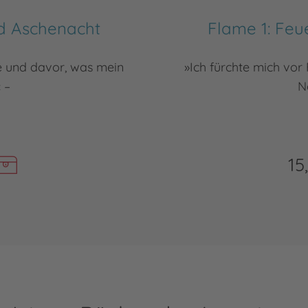
d Aschenacht
Flame 1: Fe
ze und davor, was mein
»Ich fürchte mich vor
 –
N
15