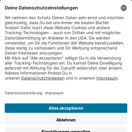
Cookies
Partnerprogramm (Affiliate)
Folge uns auf
* Versandkostenfrei ab 9,00 € Bestellwert innerhalb
Deutschlands
** Lieferzeit 1-3 Werktage innerhalb Deutschlands
Thienemann-Esslinger Verlag GmbH, Blumenstraße 36, D-70182
Stuttgart
BESTELLUNG WIDERRUFEN