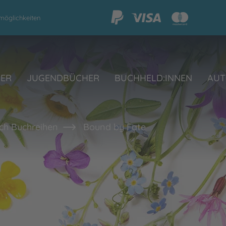
möglichkeiten
HER
JUGENDBÜCHER
BUCHHELD:INNEN
AUT
ch Buchreihen
Bound by Fate