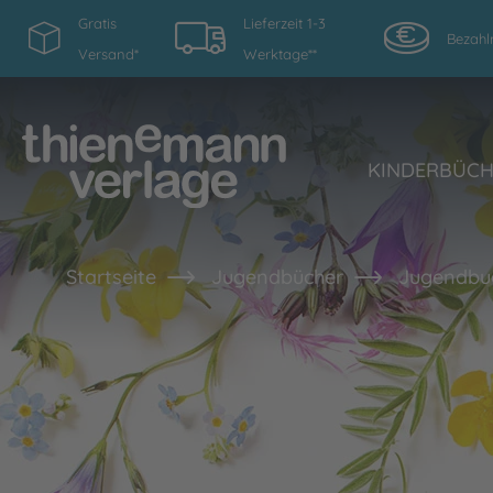
Gratis
Lieferzeit 1-3
Bezahl
Versand*
Werktage**
KINDERBÜC
Startseite
Jugendbücher
Jugendbu