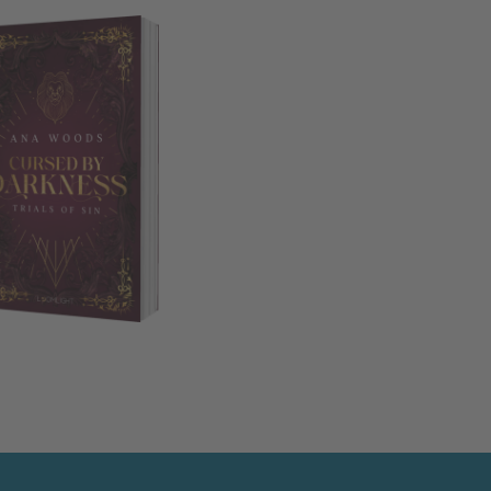
s of Sin 1)
Cursed by