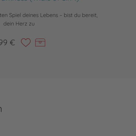
en Spiel deines Lebens – bist du bereit,
Ein Pakt 
dein Herz zu
99 €
n