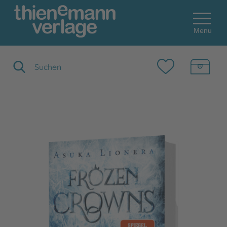
Menu
Suchbegriff eingeben