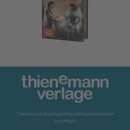
Honor & Claws 2: Captured Stars
Thienemann
•
Esslinger
•
Planet!
•
Gabriel
•
Aladin
•
Loomlight