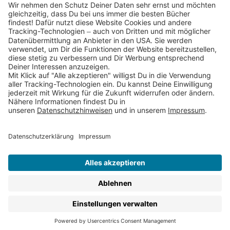
Partnerprogramm (Affiliate)
Folge uns auf
* Versandkostenfrei ab 9,00 € Bestellwert innerhalb
Deutschlands
** Lieferzeit 1-3 Werktage innerhalb Deutschlands
Thienemann-Esslinger Verlag GmbH, Blumenstraße 36, D-70182
Stuttgart
BESTELLUNG WIDERRUFEN