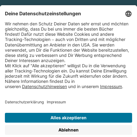
Cookies
Partnerprogramm (Affiliate)
Folge uns auf
* Versandkostenfrei ab 9,00 € Bestellwert innerhalb
Deutschlands
** Lieferzeit 1-3 Werktage innerhalb Deutschlands
Thienemann-Esslinger Verlag GmbH, Blumenstraße 36, D-70182
Stuttgart
BESTELLUNG WIDERRUFEN