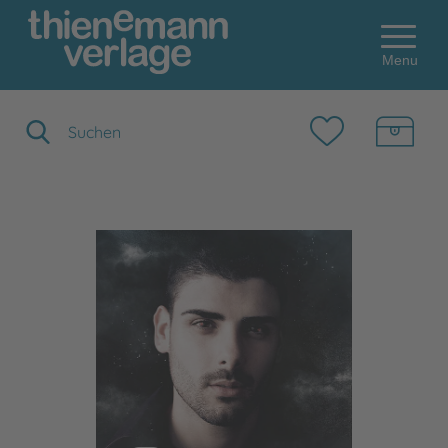
Menu
Suchbegriff eingeben