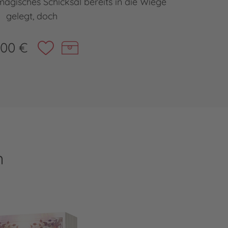
agisches Schicksal bereits in die Wiege
Seven Car
gelegt, doch
,00 €
n