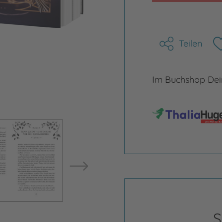
Teilen
Im Buchshop Dein
Bild vergrößern
Bild ve
S