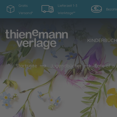
Gratis
Lieferzeit 1-3
Bezahl
Versand*
Werktage**
KINDERBÜC
Startseite
Jugendbücher
Fate of a