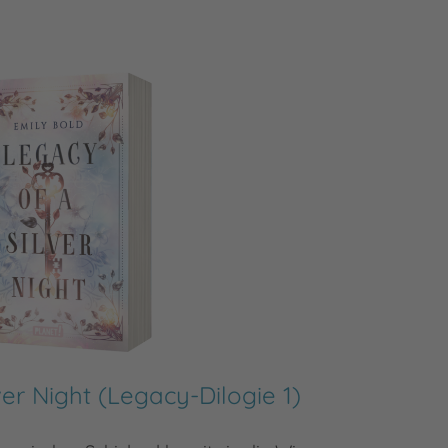
ver Night (Legacy-Dilogie 1)
Lega