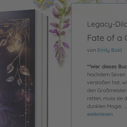
Legacy-Dil
Fate of a
von
Emily Bold
**Wer dieses Buch
Nachdem Seven g
verstoßen hat, wi
den Großmeistern
retten, muss sie
dunklen Magie, …
weiterlesen