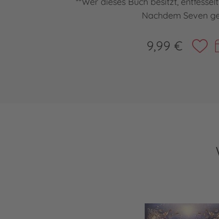
**Wer dieses Buch besitzt, entfessel
Nachdem Seven g
9,99 €