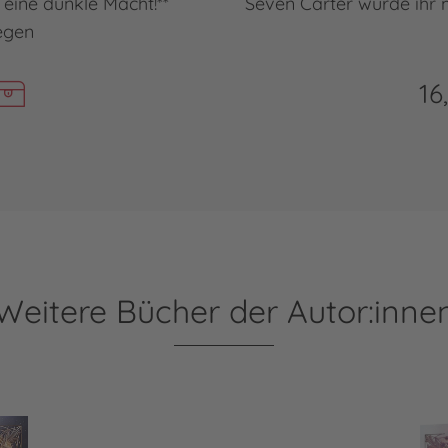
t eine dunkle Macht!**
Seven Carter wurde ihr m
egen
16
Weitere Bücher der Autor:inne