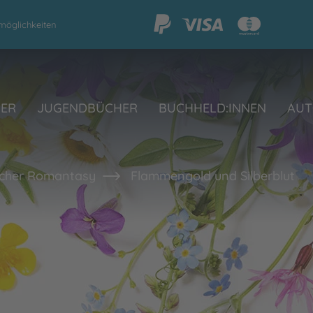
möglichkeiten
HER
JUGENDBÜCHER
BUCHHELD:INNEN
AUT
cher Romantasy
Flammengold und Silberblut