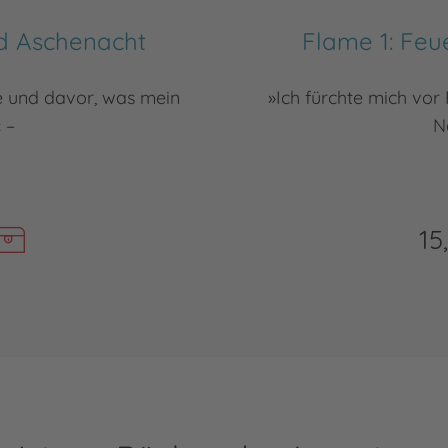
d Aschenacht
Flame 1: Fe
ze und davor, was mein
»Ich fürchte mich vor
 –
N
15