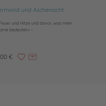
uermond und Aschenacht
Fl
 Feuer und Hitze und davor, was mein
Eine uns
ame bedeutet.« –
,00 €