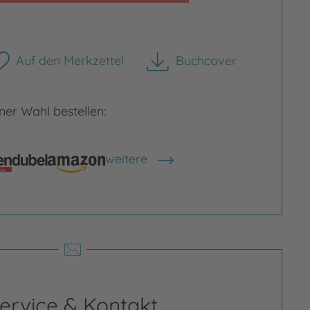
Auf den Merkzettel
Buchcover
herunterladen
Bild vergrößern
er Wahl bestellen:
weitere
rgrößern
Shops anzeigen
ervice & Kontakt