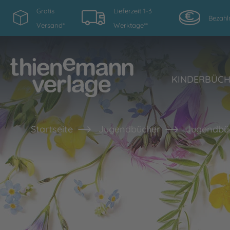
Gratis
Lieferzeit 1-3
Bezahl
Versand*
Werktage**
KINDERBÜC
Startseite
Jugendbücher
Jugendbü