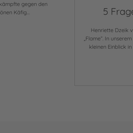
 kämpfte gegen den
5 Frag
hönen Käfig…
Henriette Dzeik 
„Flame“. In unserem
kleinen Einblick 