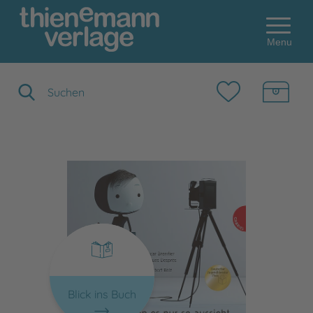
Menu
Suchbegriff eingeben
Blick ins Buch