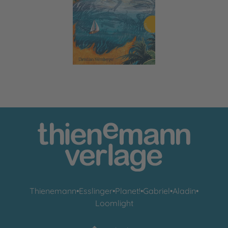
Das Christentum
Thienemann
•
Esslinger
•
Planet!
•
Gabriel
•
Aladin
•
Loomlight