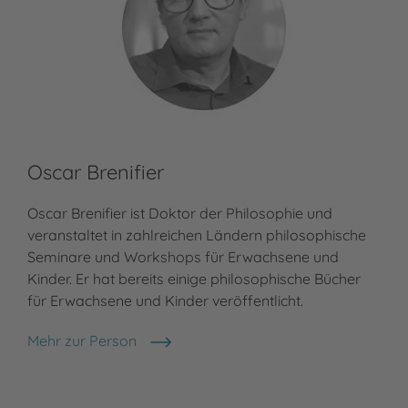
Oscar Brenifier
No
Oscar Brenifier ist Doktor der Philosophie und
Nor
veranstaltet in zahlreichen Ländern philosophische
wur
Seminare und Workshops für Erwachsene und
Uni
Kinder. Er hat bereits einige philosophische Bücher
ges
für Erwachsene und Kinder veröffentlicht.
Spr
Mehr zur Person
Meh
Oscar Brenifier
Nor