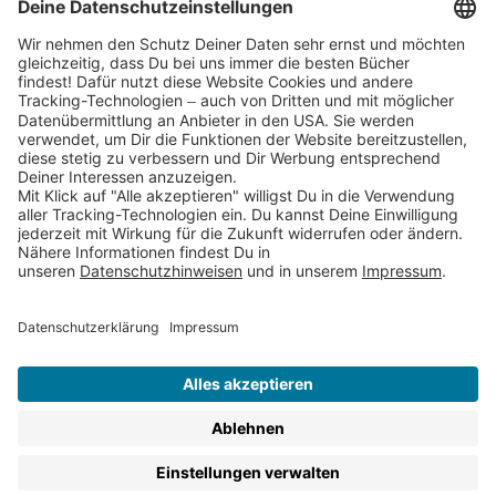
Partnerprogramm (Affiliate)
Folge uns auf
* Versandkostenfrei ab 9,00 € Bestellwert innerhalb
Deutschlands
** Lieferzeit 1-3 Werktage innerhalb Deutschlands
Thienemann-Esslinger Verlag GmbH, Blumenstraße 36, D-70182
Stuttgart
BESTELLUNG WIDERRUFEN