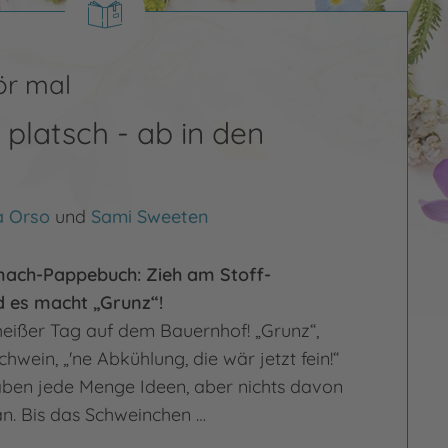
ör mal
platsch - ab in den
a Orso
und
Sami Sweeten
mach-Pappebuch: Zieh am Stoff-
 es macht „Grunz“!
 heißer Tag auf dem Bauernhof! „Grunz“,
chwein, „'ne Abkühlung, die wär jetzt fein!“
ben jede Menge Ideen, aber nichts davon
g an. Bis das Schweinchen …