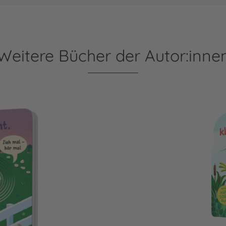
Weitere Bücher der Autor:inne
 sag gute Nacht
Mein Hüpf-Sound-Buch: Hü