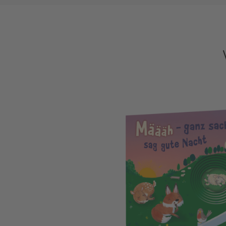
Zieh mal, hör mal: Määäh - ganz sacht,