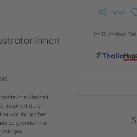
Teilen
Im Buchshop Dein
ustrator:innen
so
achte ihre Kindheit
. Inspiriert durch
ton war ihr großer
S
de zu gründen – ein
niedrigen