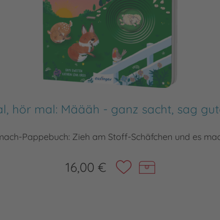
l, hör mal: Määäh - ganz sacht, sag gu
tmach-Pappebuch: Zieh am Stoff-Schäfchen und es mac
16,00 €