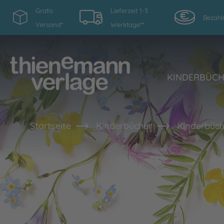
Gratis
Lieferzeit 1-3
Bezahl
Versand*
Werktage**
KINDERBÜC
Startseite
Kinderbücher
Kinderbüch