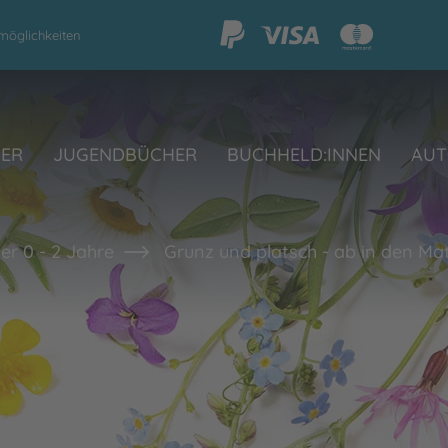
möglichkeiten
HER
JUGENDBÜCHER
BUCHHELD:INNEN
AUT
er 0 - 2 Jahre
Grunz und platsch - ab in den Ma