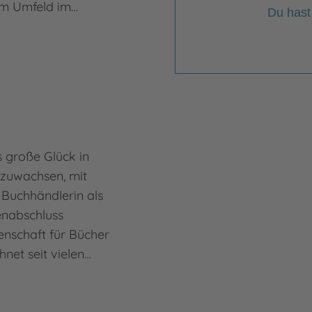
em Umfeld im…
Du hast
 große Glück in
fzuwachsen, mit
 Buchhändlerin als
ienabschluss
denschaft für Bücher
hnet seit vielen…