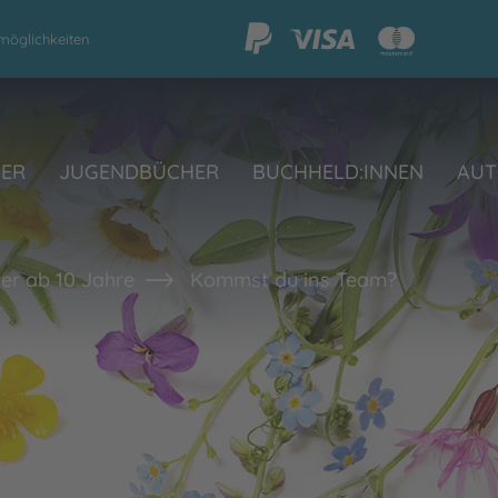
möglichkeiten
HER
JUGENDBÜCHER
BUCHHELD:INNEN
AUT
er ab 10 Jahre
Kommst du ins Team?