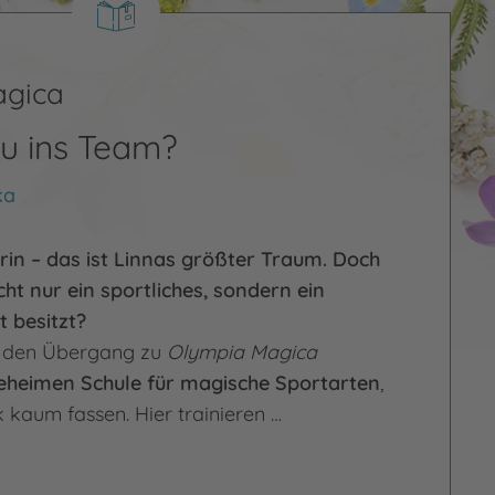
agica
u ins Team?
ka
in – das ist Linnas größter Traum. Doch
cht nur ein sportliches, sondern ein
 besitzt?
ig den Übergang zu
Olympia Magica
eheimen Schule für magische Sportarten
,
k kaum fassen. Hier trainieren …