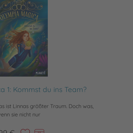
a 1: Kommst du ins Team?
Olympi
s ist Linnas größter Traum. Doch was,
Magie, Sp
enn sie nicht nur
99 €