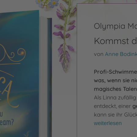
Olympia M
Kommst d
von
Anne Bodin
Profi-Schwimmer
was, wenn sie ni
magisches Talent
Als Linna zufäll
entdeckt, einer
g
kann sie ihr Glüc
weiterlesen