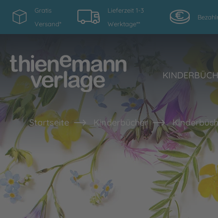
Gratis
Lieferzeit 1-3
Bezahl
Versand*
Werktage**
KINDERBÜC
Startseite
Kinderbücher
Kinderbüch