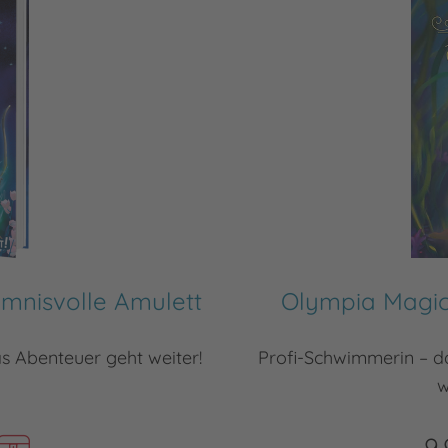
mnisvolle Amulett
Olympia Magic
as Abenteuer geht weiter!
Profi-Schwimmerin – da
w
9,