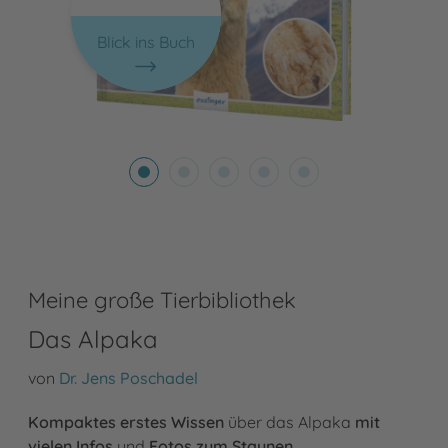
Blick ins Buch
Meine große Tierbibliothek
Das Alpaka
von
Dr. Jens Poschadel
Kompaktes erstes Wissen
über das Alpaka
mit
vielen Infos
und
Fotos zum Staunen
.