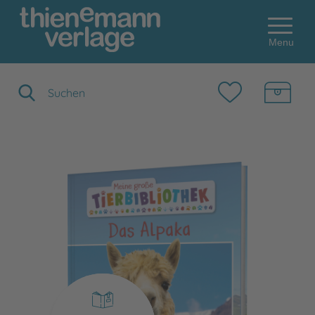
Menu
Suchbegriff eingeben