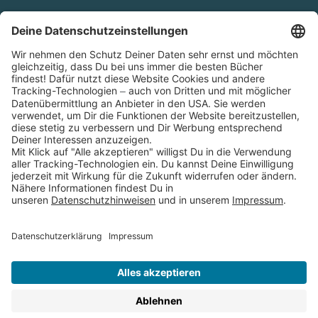
Cookies
Partnerprogramm (Affiliate)
Folge uns auf
* Versandkostenfrei ab 9,00 € Bestellwert innerhalb
Deutschlands
** Lieferzeit 1-3 Werktage innerhalb Deutschlands
Thienemann-Esslinger Verlag GmbH, Blumenstraße 36, D-70182
Stuttgart
BESTELLUNG WIDERRUFEN