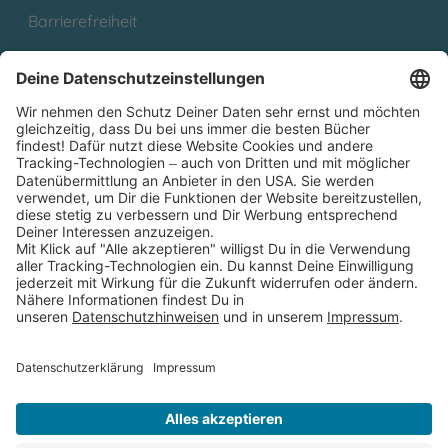
Barrierefreiheit
Cookies
Partnerprogramm (Affiliate)
Folge uns auf
* Versandkostenfrei ab 9,00 € Bestellwert innerhalb
Deutschlands
** Lieferzeit 1-3 Werktage innerhalb Deutschlands
Thienemann-Esslinger Verlag GmbH, Blumenstraße 36, D-70182
Stuttgart
BESTELLUNG WIDERRUFEN