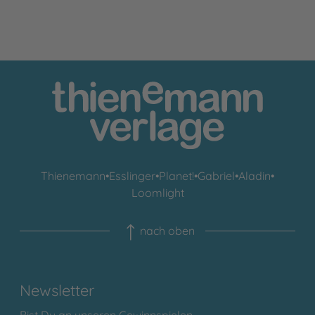
Kai Oppermann
Thienemann
•
Esslinger
•
Planet!
•
Gabriel
•
Aladin
•
Loomlight
nach oben
Newsletter
Bist Du an unseren Gewinnspielen