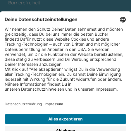
Barrierefreiheit
Cookies
Partnerprogramm (Affiliate)
Folge uns auf
* Versandkostenfrei ab 9,00 € Bestellwert innerhalb
Deutschlands
** Lieferzeit 1-3 Werktage innerhalb Deutschlands
Thienemann-Esslinger Verlag GmbH, Blumenstraße 36, D-70182
Stuttgart
BESTELLUNG WIDERRUFEN