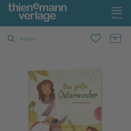
Menu
Suchbegriff eingeben