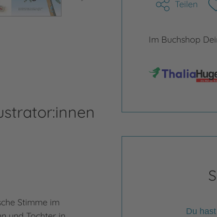
Teilen
Im Buchshop Dein
ustrator:innen
Ma
S
rische Stimme im
Mari
Du hast
nn und Tochter in
(Öst