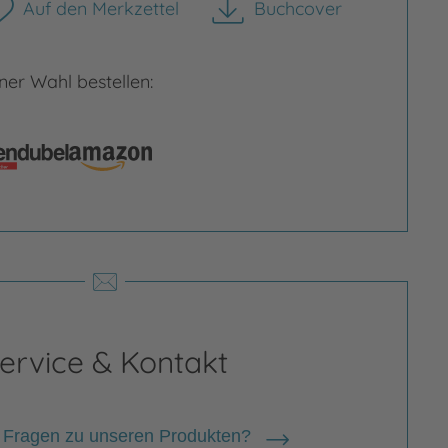
Auf den Merkzettel
Buchcover
herunterladen
er Wahl bestellen:
ria Höck
ervice & Kontakt
a Höck , geboren 1991 in Zell am See
 Fragen zu unseren Produkten?
erreich), ist freie Kinderbuchlektorin,