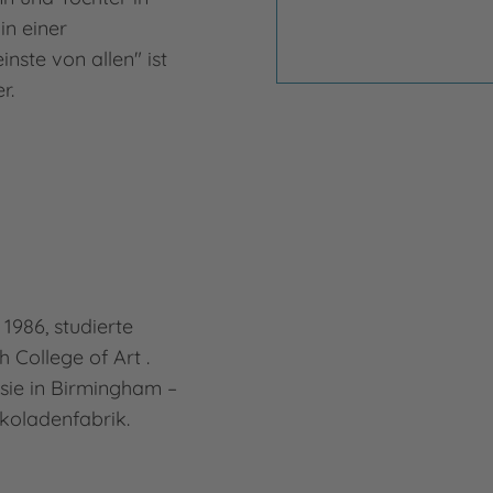
in einer
Auto
einste von allen" ist
Ausb
er.
Buch
Publ
Mehr
Mari
1986, studierte
h College of Art .
 sie in Birmingham –
koladenfabrik.