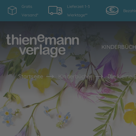
Gratis
Lieferzeit 1-3
Bezahl
Versand*
Werktage**
KINDERBÜC
Startseite
Kinderbücher
Die kleine