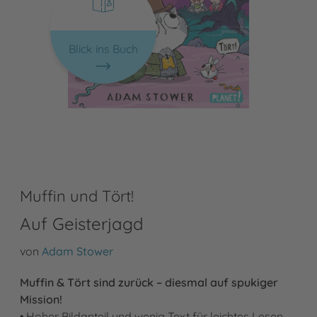
Blick ins Buch
Muffin und Tört!
Auf Geisterjagd
von
Adam Stower
Muffin & Tört sind zurück – diesmal auf spukiger
Mission!
• Hoher Bildanteil und wenig Text für leichtes Lesen