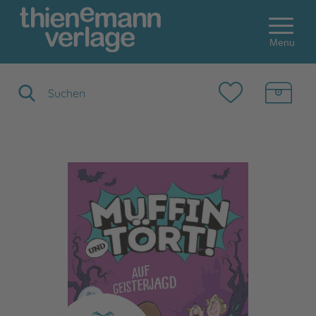
Menu
Suchbegriff eingeben