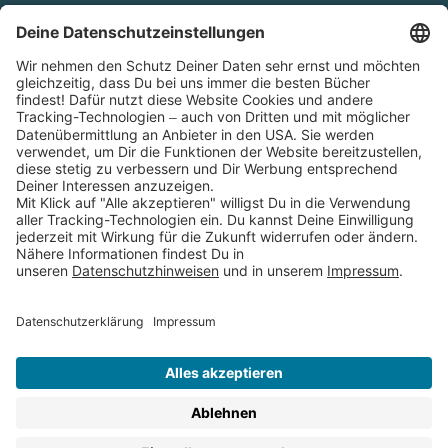
Cookies
Partnerprogramm (Affiliate)
Folge uns auf
* Versandkostenfrei ab 9,00 € Bestellwert innerhalb
Deutschlands
** Lieferzeit 1-3 Werktage innerhalb Deutschlands
Thienemann-Esslinger Verlag GmbH, Blumenstraße 36, D-70182
Stuttgart
BESTELLUNG WIDERRUFEN