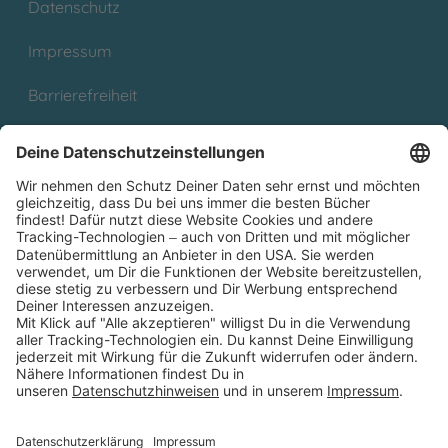
Datenschutz
Impressum
Barrierefreiheit
Cookies
Partnerprogramm (Affiliate)
Folge uns auf
* Versandkostenfrei ab 9,00 € Bestellwert innerhalb
Deutschlands
** Lieferzeit 1-3 Werktage innerhalb Deutschlands
Thienemann-Esslinger Verlag GmbH, Blumenstraße 36, D-70182