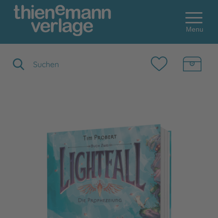
Menu
Suchbegriff eingeben