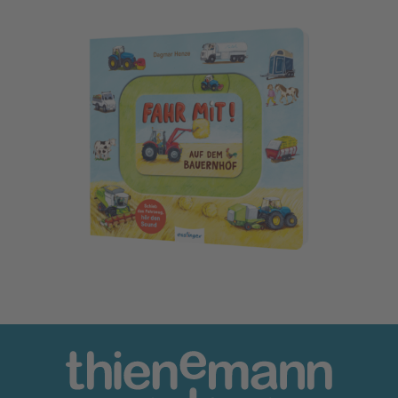
Meine Schiebebahn-Pappe (Soundbuch): Fahr mit auf dem