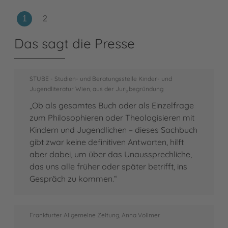
ihr
Meh
Ils
Das sagt die Presse
STUBE - Studien- und Beratungsstelle Kinder- und
Jugendliteratur Wien, aus der Jurybegründung
„Ob als gesamtes Buch oder als Einzelfrage
zum Philosophieren oder Theologisieren mit
Kindern und Jugendlichen – dieses Sachbuch
gibt zwar keine definitiven Antworten, hilft
aber dabei, um über das Unaussprechliche,
das uns alle früher oder später betrifft, ins
Gespräch zu kommen.“
Frankfurter Allgemeine Zeitung, Anna Vollmer