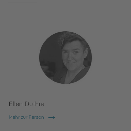
Ellen Duthie
An
Mehr zur Person
Meh
Ellen Duthie
And