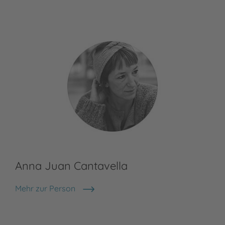
Anna Juan Cantavella
Il
Mehr zur Person
Ils
Anna Juan Cantavella
Rom
und
Lit