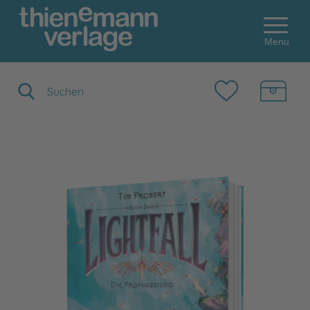
Menu
Suchbegriff eingeben