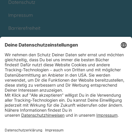
Datenschutz
Impressum
Barrierefreiheit
Cookies
Partnerprogramm (Affiliate)
Folge uns auf
* Versandkostenfrei ab 9,00 € Bestellwert innerhalb
Deutschlands
** Lieferzeit 1-3 Werktage innerhalb Deutschlands
Thienemann-Esslinger Verlag GmbH, Blumenstraße 36, D-70182