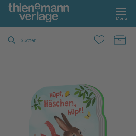
Menu
Suchbegriff eingeben