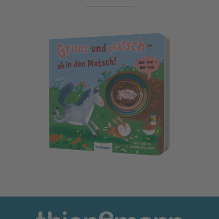
Zieh mal, hör mal: Grunz und platsch - ab in den Matsch!