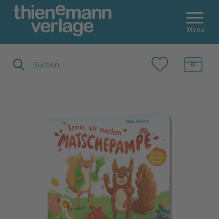
Menu
Suchbegriff eingeben