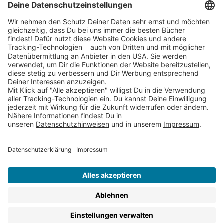
Partnerprogramm (Affiliate)
Folge uns auf
* Versandkostenfrei ab 9,00 € Bestellwert innerhalb
Deutschlands
** Lieferzeit 1-3 Werktage innerhalb Deutschlands
Thienemann-Esslinger Verlag GmbH, Blumenstraße 36, D-70182
Stuttgart
BESTELLUNG WIDERRUFEN