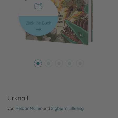
Blick ins Buch
Urknall
von
Reidar Müller
und
Sigbjørn Lilleeng