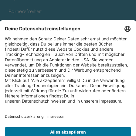
Barrierefreiheit
Cookies
Partnerprogramm (Affiliate)
Folge uns auf
* Versandkostenfrei ab 9,00 € Bestellwert innerhalb
Deutschlands
** Lieferzeit 1-3 Werktage innerhalb Deutschlands
Thienemann-Esslinger Verlag GmbH, Blumenstraße 36, D-70182
Stuttgart