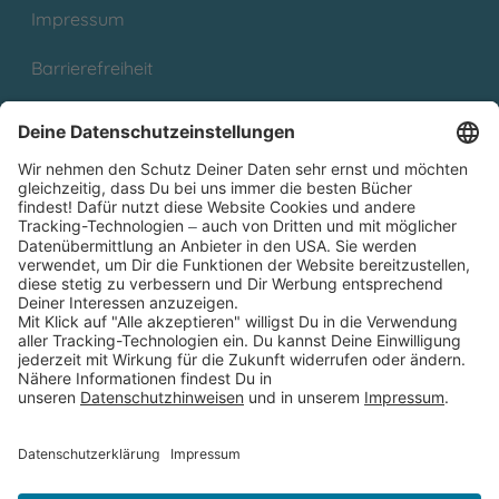
Impressum
Barrierefreiheit
Cookies
Partnerprogramm (Affiliate)
Folge uns auf
* Versandkostenfrei ab 9,00 € Bestellwert innerhalb
Deutschlands
** Lieferzeit 1-3 Werktage innerhalb Deutschlands
Thienemann-Esslinger Verlag GmbH, Blumenstraße 36, D-70182
Stuttgart