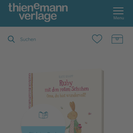
Menu
Suchbegriff eingeben