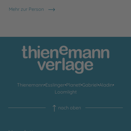
Mehr zur Person
Steffi Kress
Thienemann
•
Esslinger
•
Planet!
•
Gabriel
•
Aladin
•
Loomlight
nach oben