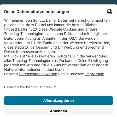
Cookies
Partnerprogramm (Affiliate)
Folge uns auf
* Versandkostenfrei ab 9,00 € Bestellwert innerhalb
Deutschlands
** Lieferzeit 1-3 Werktage innerhalb Deutschlands
Thienemann-Esslinger Verlag GmbH, Blumenstraße 36, D-70182
Stuttgart
BESTELLUNG WIDERRUFEN