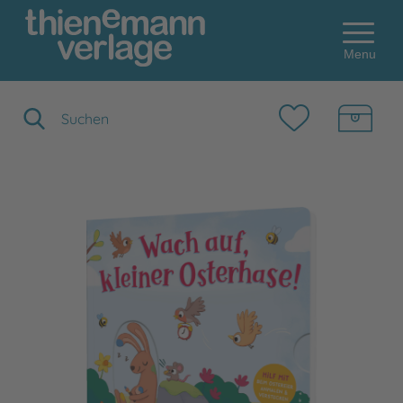
Menu
Suchbegriff eingeben