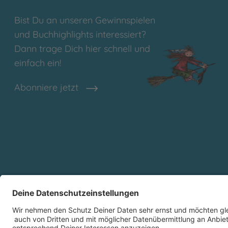
Bist Du an unseren Gewinnspielen
und Buchhighlights interessiert?
Dann trage Dich hier schnell und
einfach ein!
Abonniere jetzt