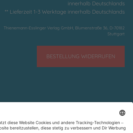
innerhalb Deutschlands
** Lieferzeit 1-3 Werktage innerhalb Deutschlands
Thienemann-Esslinger Verlag GmbH, Blumenstraße 36, D-70182
Stuttgart
BESTELLUNG WIDERRUFEN