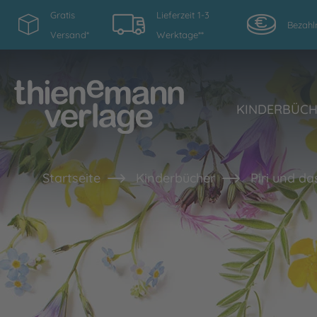
Gratis
Lieferzeit 1-3
Bezahl
Versand*
Werktage**
KINDERBÜC
Startseite
Kinderbücher
Piri und da