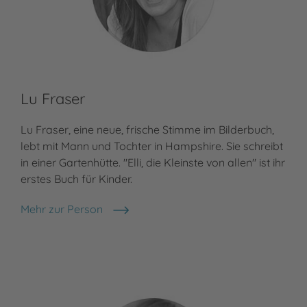
Lu Fraser
Ma
Lu Fraser, eine neue, frische Stimme im Bilderbuch,
Mar
lebt mit Mann und Tochter in Hampshire. Sie schreibt
(Ös
in einer Gartenhütte. "Elli, die Kleinste von allen" ist ihr
Übe
erstes Buch für Kinder.
Buc
Mün
Mehr zur Person
Lu Fraser
Meh
Mar