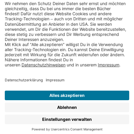
Partnerprogramm (Affiliate)
Folge uns auf
* Versandkostenfrei ab 9,00 € Bestellwert innerhalb
Deutschlands
** Lieferzeit 1-3 Werktage innerhalb Deutschlands
Thienemann-Esslinger Verlag GmbH, Blumenstraße 36, D-70182
Stuttgart
BESTELLUNG WIDERRUFEN