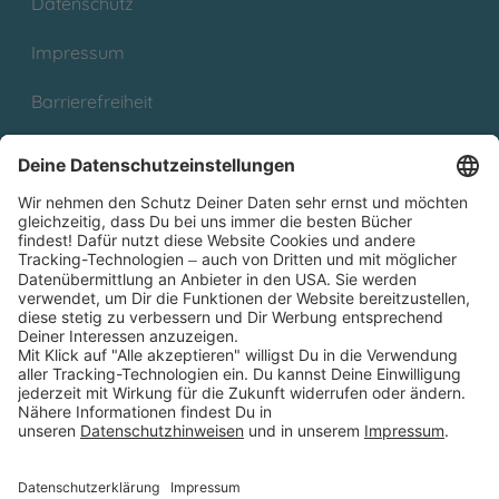
Datenschutz
Impressum
Barrierefreiheit
Cookies
Partnerprogramm (Affiliate)
Folge uns auf
* Versandkostenfrei ab 9,00 € Bestellwert innerhalb
Deutschlands
** Lieferzeit 1-3 Werktage innerhalb Deutschlands
Thienemann-Esslinger Verlag GmbH, Blumenstraße 36, D-70182