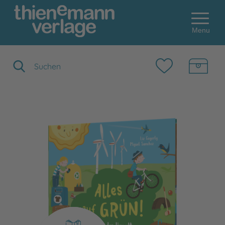
Menu
Suchbegriff eingeben