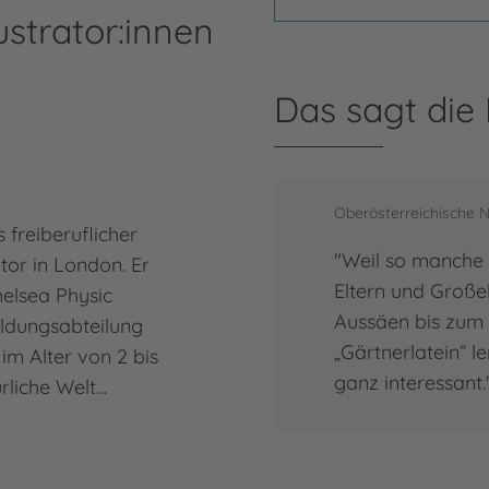
ustrator:innen
Das sagt die
Oberösterreichische N
 freiberuflicher
"Weil so manche 
or in London. Er
Eltern und Großel
helsea Physic
Aussäen bis zum 
ildungsabteilung
„Gärtnerlatein“ 
im Alter von 2 bis
ganz interessant.
rliche Welt…