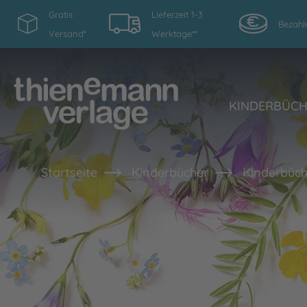
Gratis
Lieferzeit 1-3
Bezahl
Versand*
Werktage**
KINDERBÜC
Startseite
Kinderbücher
Kinderbüch