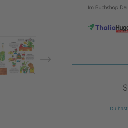
Im Buchshop Dein
Bild vergrößern
Bild ve
S
Du hast