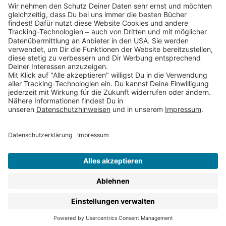
Partnerprogramm (Affiliate)
Folge uns auf
* Versandkostenfrei ab 9,00 € Bestellwert innerhalb
Deutschlands
** Lieferzeit 1-3 Werktage innerhalb Deutschlands
Thienemann-Esslinger Verlag GmbH, Blumenstraße 36, D-70182
Stuttgart
BESTELLUNG WIDERRUFEN