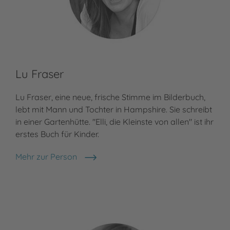
Lu Fraser
Ma
Lu Fraser, eine neue, frische Stimme im Bilderbuch,
Mar
lebt mit Mann und Tochter in Hampshire. Sie schreibt
(Ös
in einer Gartenhütte. "Elli, die Kleinste von allen" ist ihr
Übe
erstes Buch für Kinder.
Buc
Mün
Mehr zur Person
Lu Fraser
Meh
Mar