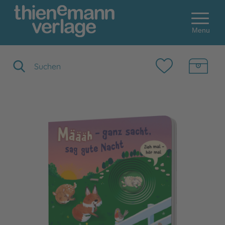
Menu
Suchbegriff eingeben