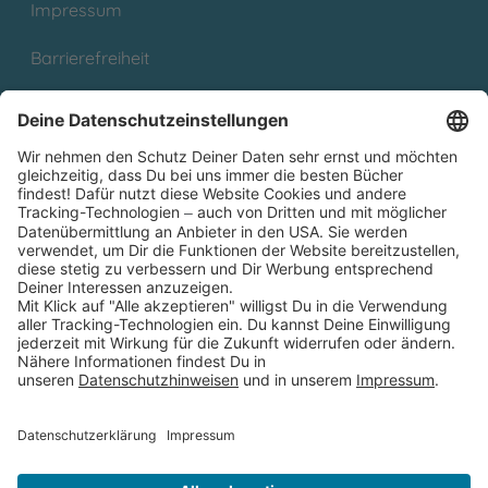
Impressum
Barrierefreiheit
Cookies
Partnerprogramm (Affiliate)
Folge uns auf
* Versandkostenfrei ab 9,00 € Bestellwert innerhalb
Deutschlands
** Lieferzeit 1-3 Werktage innerhalb Deutschlands
Thienemann-Esslinger Verlag GmbH, Blumenstraße 36, D-70182
Stuttgart