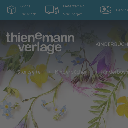
Gratis
Lieferzeit 1-3
Bezahl
Versand*
Werktage**
KINDERBÜC
Startseite
Kinderbücher
Kinderbüch