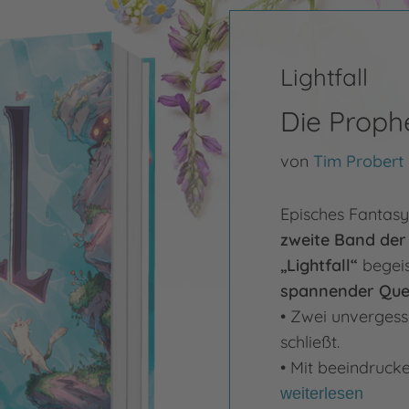
Lightfall
Die Proph
von
Tim Probert
Episches Fantas
zweite Band der
„Lightfall“
begeis
spannender Ques
• Zwei unvergessl
schließt.
• Mit beeindrucke
weiterlesen