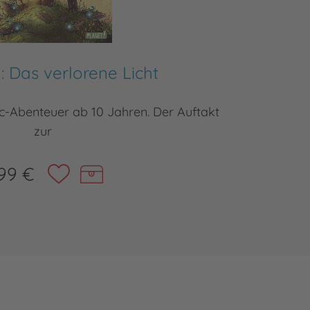
1: Das verlorene Licht
c-Abenteuer ab 10 Jahren. Der Auftakt
Epische
zur
99 €