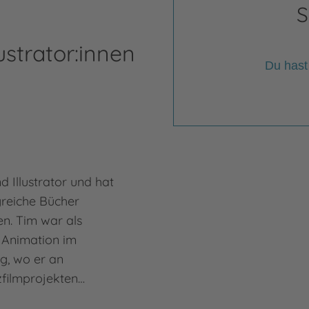
S
ustrator:innen
Du hast
d Illustrator und hat
lgreiche Bücher
ben. Tim war als
r Animation im
g, wo er an
zfilmprojekten…