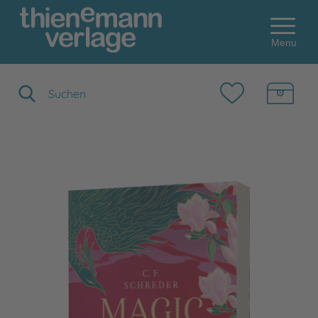
Menu
Suchbegriff eingeben