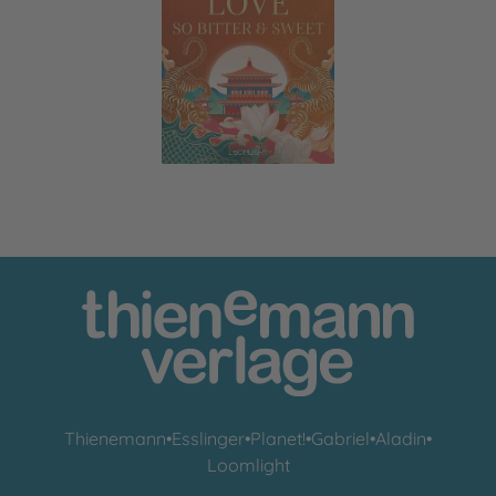
Magnolia Bay 2: Love so Bitter and Sweet
Thienemann
•
Esslinger
•
Planet!
•
Gabriel
•
Aladin
•
Loomlight