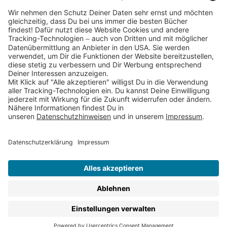
Partnerprogramm (Affiliate)
Folge uns auf
* Versandkostenfrei ab 9,00 € Bestellwert innerhalb
Deutschlands
** Lieferzeit 1-3 Werktage innerhalb Deutschlands
Thienemann-Esslinger Verlag GmbH, Blumenstraße 36, D-70182
Stuttgart
BESTELLUNG WIDERRUFEN