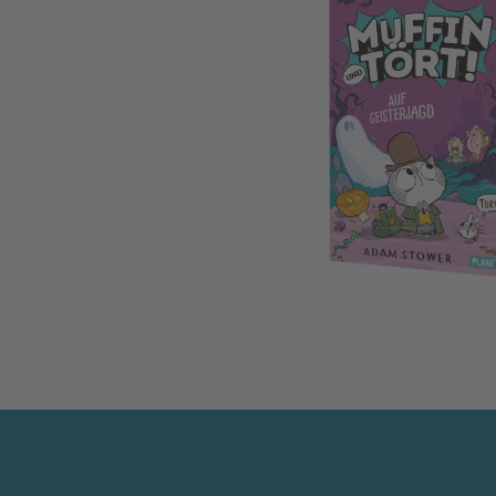
Muffin und Tört! 4: Auf Geisterjagd