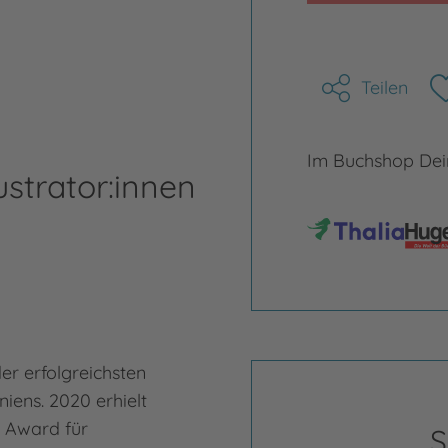
Teilen
Im Buchshop Dein
ustrator:innen
er erfolgreichsten
niens. 2020 erhielt
h Award für
S