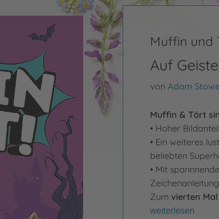
Muffin und 
Auf Geist
von
Adam Stowe
Muffin & Tört si
• Hoher Bildantei
• Ein weiteres l
beliebten Super
• Mit spannnende
Zeichenanleitung
Zum
vierten Ma
weiterlesen