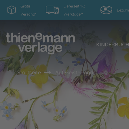
Gratis
Lieferzeit 1-3
Bezahl
Versand*
Werktage**
KINDERBÜC
Startseite
Auf Geisterjagd