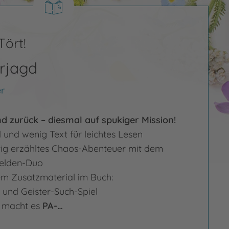
Tört!
erjagd
r
nd zurück – diesmal auf spukiger Mission!
l und wenig Text für leichtes Lesen
ustig erzähltes Chaos-Abenteuer mit dem
helden-Duo
m Zusatzmaterial im Buch:
 und Geister-Such-Spiel
l
macht es
PA-…