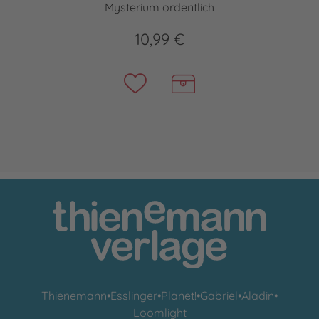
Mysterium ordentlich
10,99 €
Thienemann
•
Esslinger
•
Planet!
•
Gabriel
•
Aladin
•
Loomlight