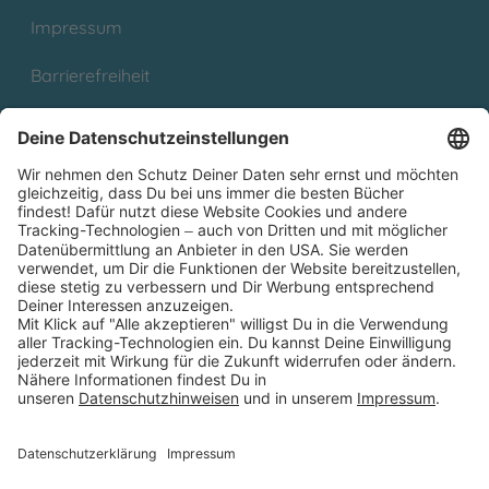
Impressum
Barrierefreiheit
Cookies
Partnerprogramm (Affiliate)
Folge uns auf
* Versandkostenfrei ab 9,00 € Bestellwert innerhalb
Deutschlands
** Lieferzeit 1-3 Werktage innerhalb Deutschlands
Thienemann-Esslinger Verlag GmbH, Blumenstraße 36, D-70182
Stuttgart