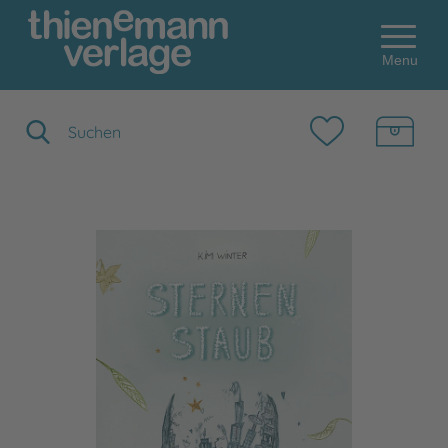
Menu
Suchbegriff eingeben