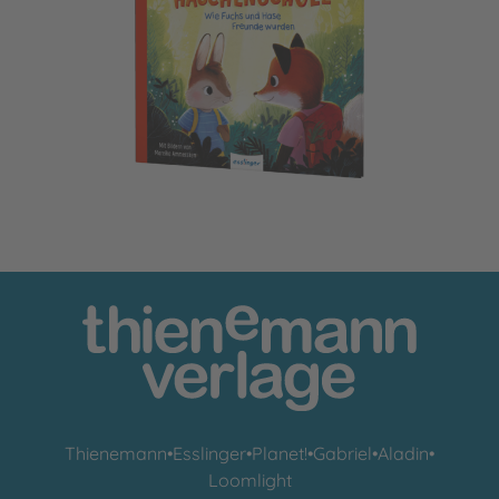
Die neue Häschenschule
Thienemann
•
Esslinger
•
Planet!
•
Gabriel
•
Aladin
•
Loomlight