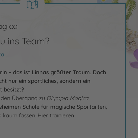
agica
u ins Team?
ka
in – das ist Linnas größter Traum. Doch
cht nur ein sportliches, sondern ein
 besitzt?
ig den Übergang zu
Olympia Magica
eheimen Schule für magische Sportarten
,
k kaum fassen. Hier trainieren …