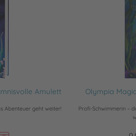
mnisvolle Amulett
Olympia Magic
as Abenteuer geht weiter!
Profi-Schwimmerin – da
w
9,