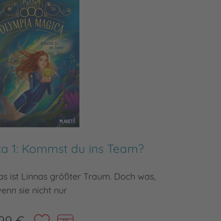
a 1: Kommst du ins Team?
Olympi
s ist Linnas größter Traum. Doch was,
Magie, Sp
enn sie nicht nur
99 €