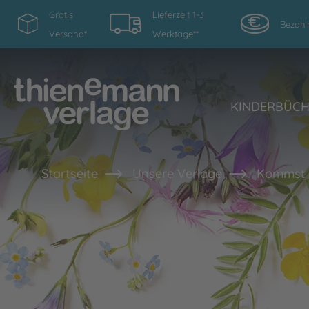
Gratis
Lieferzeit 1-3
Bezahl
Versand*
Werktage**
KINDERBÜC
Startseite
Unsere Verlage
Kommst 