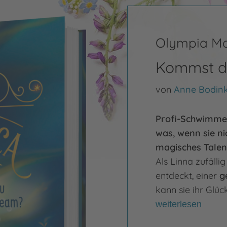
Olympia M
Kommst d
von
Anne Bodin
Profi-Schwimmer
was, wenn sie ni
magisches Talent
Als Linna zufäll
entdeckt, einer
g
kann sie ihr Glüc
weiterlesen