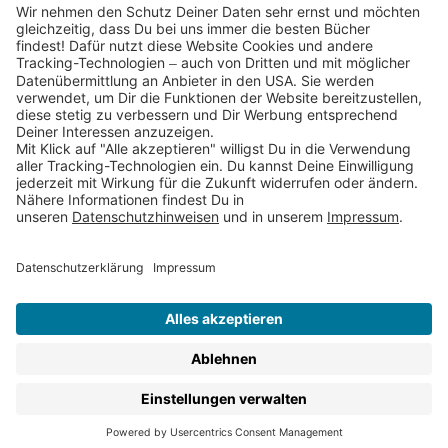
Partnerprogramm (Affiliate)
Folge uns auf
* Versandkostenfrei ab 9,00 € Bestellwert innerhalb
Deutschlands
** Lieferzeit 1-3 Werktage innerhalb Deutschlands
Thienemann-Esslinger Verlag GmbH, Blumenstraße 36, D-70182
Stuttgart
BESTELLUNG WIDERRUFEN