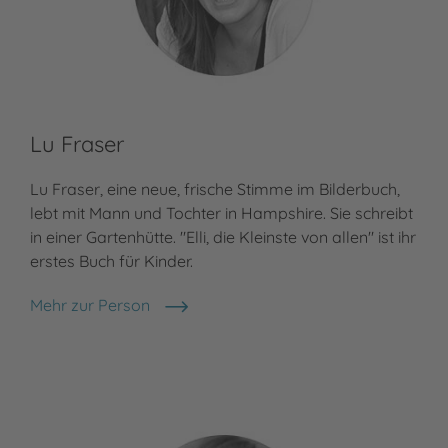
Lu Fraser
Ma
Lu Fraser, eine neue, frische Stimme im Bilderbuch,
Mar
lebt mit Mann und Tochter in Hampshire. Sie schreibt
(Ös
in einer Gartenhütte. "Elli, die Kleinste von allen" ist ihr
Übe
erstes Buch für Kinder.
Buc
Mün
Mehr zur Person
Lu Fraser
Meh
Mar